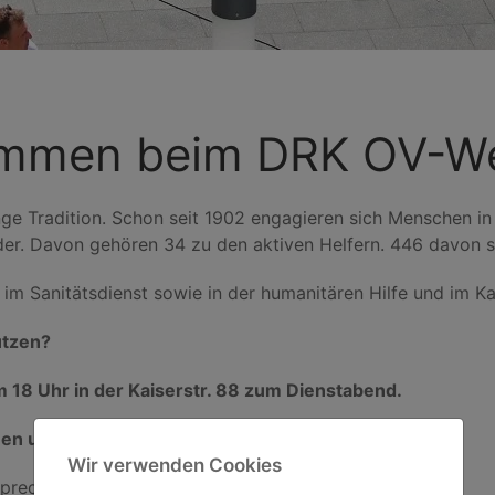
ommen beim DRK OV-Wet
ange Tradition. Schon seit 1902 engagieren sich Menschen i
eder. Davon gehören 34 zu den aktiven Helfern. 446 davon s
, im Sanitätsdienst sowie in der humanitären Hilfe und im K
ützen?
 18 Uhr in der Kaiserstr. 88 zum Dienstabend.
nen und Kollegen!
Wir verwenden Cookies
prechpartner der aktiven Bereitschaft zur Seite!