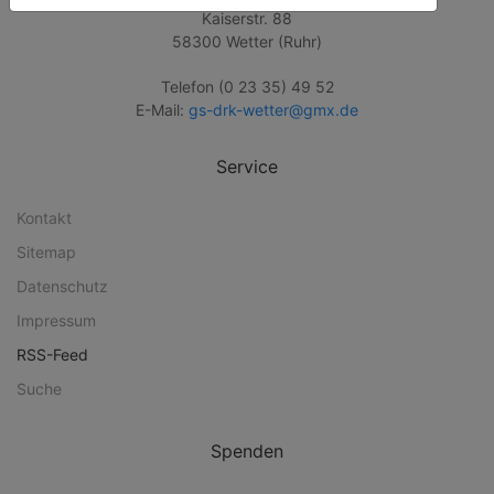
Kaiserstr. 88
58300 Wetter (Ruhr)
Telefon (0 23 35) 49 52
E-Mail:
gs-drk-wetter@gmx.de
Service
Kontakt
Sitemap
Datenschutz
Impressum
RSS-Feed
Suche
Spenden