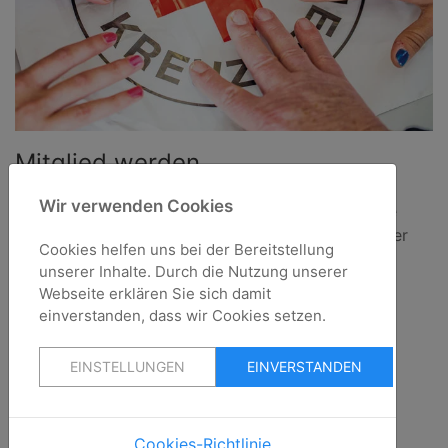
Mitglied werden
Wir verwenden Cookies
Mit Ihrem Mitgliedsbeitrag unterstützen Sie unsere
Arbeit und ermöglichen das Engagement freiwilliger
Cookies helfen uns bei der Bereitstellung
Helfer.
unserer Inhalte. Durch die Nutzung unserer
Webseite erklären Sie sich damit
Weiterlesen
einverstanden, dass wir Cookies setzen.
EINSTELLUNGEN
EINVERSTANDEN
Kontakt
Cookies-Richtlinie
DRK-Ortsverein Wetter (Ruhr) e.V.