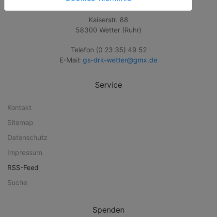
Kaiserstr. 88
58300 Wetter (Ruhr)
Telefon (0 23 35) 49 52
E-Mail:
gs-drk-wetter@gmx.de
Service
Kontakt
Sitemap
Datenschutz
Impressum
RSS-Feed
Suche
Spenden