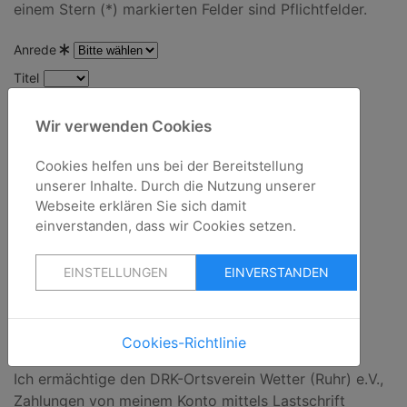
einem Stern (*) markierten Felder sind Pflichtfelder.
Anrede
Titel
Vorname
Wir verwenden Cookies
Nachname
Straße / Nr.
Cookies helfen uns bei der Bereitstellung
unserer Inhalte. Durch die Nutzung unserer
PLZ
Webseite erklären Sie sich damit
Ort
einverstanden, dass wir Cookies setzen.
E-Mail-Adresse
EINSTELLUNGEN
EINVERSTANDEN
Ihre Bankverbindung
Kontoinhaber
Cookies-Richtlinie
IBAN
Ich ermächtige den DRK-Ortsverein Wetter (Ruhr) e.V.,
Zahlungen von meinem Konto mittels Lastschrift