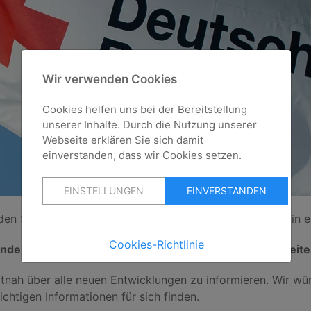
Wir verwenden Cookies
Cookies helfen uns bei der Bereitstellung
unserer Inhalte. Durch die Nutzung unserer
Webseite erklären Sie sich damit
einverstanden, dass wir Cookies setzen.
EINSTELLUNGEN
EINVERSTANDEN
den Software Joomla! ist es uns gelungen, unsere Seite in 
Cookies-Richtlinie
enden Software Joomla! ist es uns gelungen, unsere Seite
itnah über alle neuen Entwicklungen zu informieren. Wir w
ichtigen Informationen für sich finden.