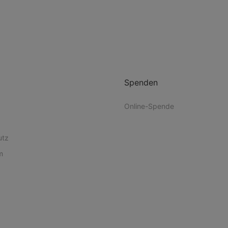
Spenden
Online-Spende
utz
m