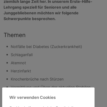
ziemlich lange Zeit her. In unserem Erste-Hilfe-
Lehrgang speziell für Senioren und alle
Junggebliebenen möchten wir folgende
Schwerpunkte besprechen.
Themen
Notfälle bei Diabetes (Zuckerkrankheit)
Schlaganfall
Atemnot
Herzinfarkt
Knochenbrüche nach Stürzen
Vermittlung und Üben der aktuellen Stabilen
Seitenlage
Wir verwenden Cookies
Hilfe bei Verbrennungen und Verbrühungen